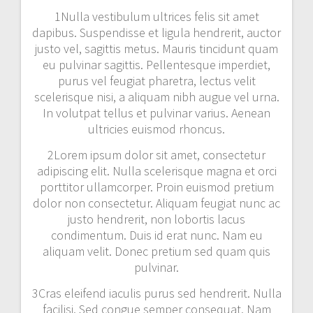
1
Nulla vestibulum ultrices felis sit amet
dapibus. Suspendisse et ligula hendrerit, auctor
justo vel, sagittis metus. Mauris tincidunt quam
eu pulvinar sagittis. Pellentesque imperdiet,
purus vel feugiat pharetra, lectus velit
scelerisque nisi, a aliquam nibh augue vel urna.
In volutpat tellus et pulvinar varius. Aenean
ultricies euismod rhoncus.
2
Lorem ipsum dolor sit amet, consectetur
adipiscing elit. Nulla scelerisque magna et orci
porttitor ullamcorper. Proin euismod pretium
dolor non consectetur. Aliquam feugiat nunc ac
justo hendrerit, non lobortis lacus
condimentum. Duis id erat nunc. Nam eu
aliquam velit. Donec pretium sed quam quis
pulvinar.
3
Cras eleifend iaculis purus sed hendrerit. Nulla
facilisi. Sed congue semper consequat. Nam