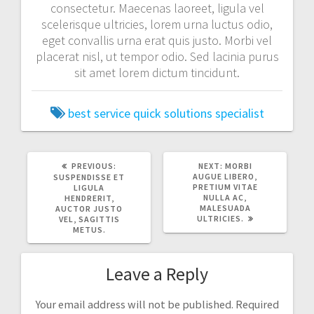
consectetur. Maecenas laoreet, ligula vel
scelerisque ultricies, lorem urna luctus odio,
eget convallis urna erat quis justo. Morbi vel
placerat nisl, ut tempor odio. Sed lacinia purus
sit amet lorem dictum tincidunt.
best service
quick solutions
specialist
PREVIOUS
NEXT
PREVIOUS:
NEXT:
MORBI
POST:
POST:
AUGUE LIBERO,
SUSPENDISSE ET
PRETIUM VITAE
LIGULA
NULLA AC,
HENDRERIT,
MALESUADA
AUCTOR JUSTO
ULTRICIES.
VEL, SAGITTIS
METUS.
Leave a Reply
Your email address will not be published.
Required